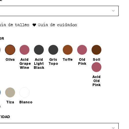
E
uía de talles
Guía de cuidados
OR
Oliva
Acid
Acid
Gris
Toffe
Old
Soil
Grape
Light
Topo
Pink
Wine
Black
Acid
Old
Pink
Tiza
Blanco
h
TIDAD