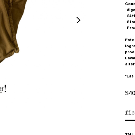
Cono
-Alg
-24/
-Sto
-Pro
Este
logra
prod
Lavar
alte
*Las
$4
fi