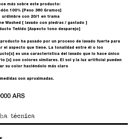
ce más sobre este producto:
odón 100% [Peso 360 Gramos]
1 urdimbre con 20/1 en trama
ne Washed [ lavado con piedras / gastado ]
ducto Teñido [Aspecto tono desparejo]
 producto ha pasado por un proceso de lavado fuerte para
r el aspecto que tiene. La tonalidad entre él o los
ucto[s] es una característica del lavado que lo hace único
lo [s] con colores similares. El sol y la luz artificial pueden
rar su color haciéndolo más claro
 medidas son aproximadas.
0000 ARS
cha técnica