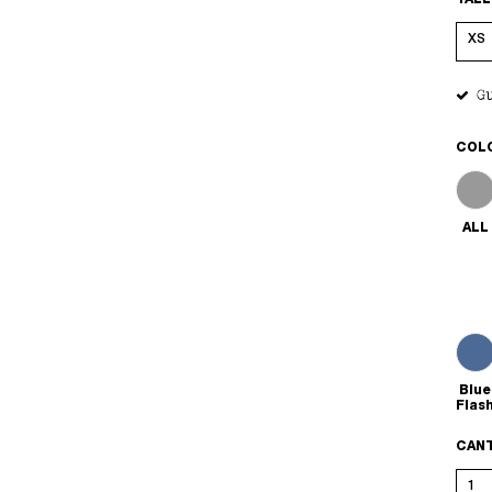
TALL
G
COL
ALL
Blue
Flas
CAN