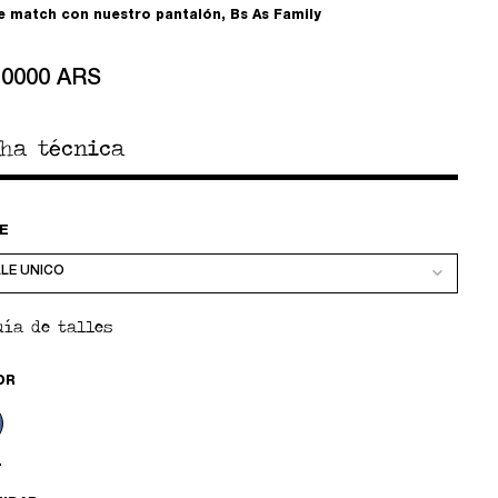
e match con nuestro pantalón, Bs As Family
10000 ARS
cha técnica
E
uía de talles
OR
L