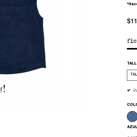
*Hac
$1
fi
TALL
G
COL
AZU